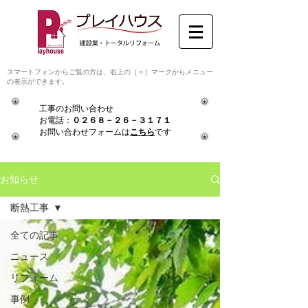
スマートフォンからご覧の方は、右上の［＝］​マークからメニュー
の表示ができます。
工事のお問い合わせ
​お電話：
０２６８－２６－３１７１
​
​お問い合わせフォームは
こちら
です
お知らせ
断熱工事
全ての記事
ニュース
リフォーム
事例