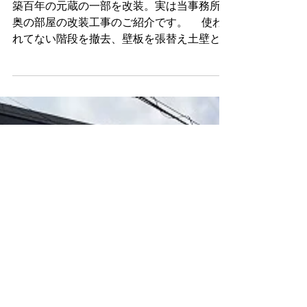
2020年4月17日
読了時間: 1分
[古民家再生] K様邸内 別棟
築百年の元蔵の一部を改装。実は当事務所の
奥の部屋の改装工事のご紹介です。 使わ
れてない階段を撤去、壁板を張替え土壁と併
せて塗装。畳だった床に断熱材を入れ、ヴィ
ンテージ風なオークを模した床材をランダム
に張りました。 元々、露出されていた天
井の電線と古い碍子(ガイシ→電...