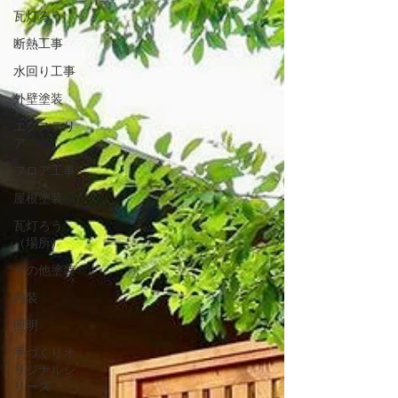
瓦灯ろう
断熱工事
水回り工事
外壁塗装
エクステリ
ア
フロア工事
屋根塗装
瓦灯ろう
（場所）
その他塗装
内装
照明
手づくりオ
リジナルシ
リーズ